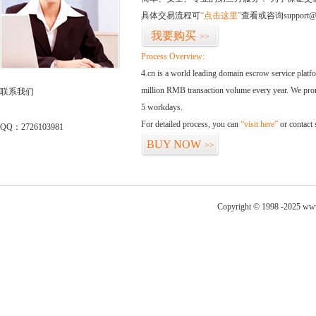
具体交易流程可
“点击这里”
查看或咨询support@
我要购买
>>
Process Overview:
4.cn is a world leading domain escrow service plat
million RMB transaction volume every year. We promi
联系我们
5 workdays.
For detailed process, you can
“visit here”
or contact
QQ：2726103981
BUY NOW
>>
Copyright © 1998 -2025 www