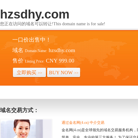
hzsdhy.com
您正在访问的域名可以转让!This domain name is for sale!
一口价出售中！
域名
hzsdhy.com
Domain Name:
售价
CNY 999.00
Listing Price:
立即购买
BUY NOW
>>
>>
域名交易方式：
通过金名网(4.cn) 中介交易
金名网(4.cn)是全球领先的域名交易服务机
简单、安全、专业的第三方服务！ 为了保证交